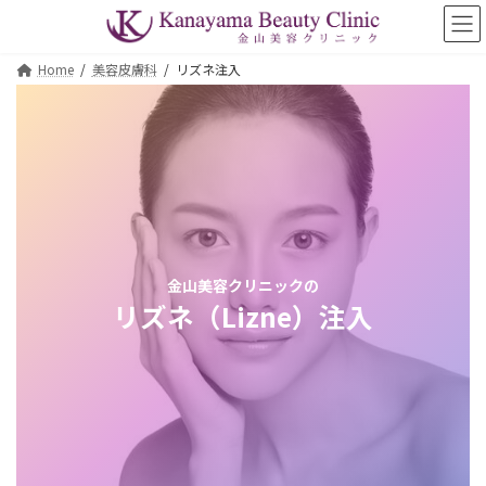
コ
ナ
ン
ビ
テ
ゲ
Home
美容皮膚科
リズネ注入
ン
ー
ツ
シ
へ
ョ
ス
ン
キ
に
ッ
移
プ
動
金山美容クリニックの
リズネ（Lizne）注入