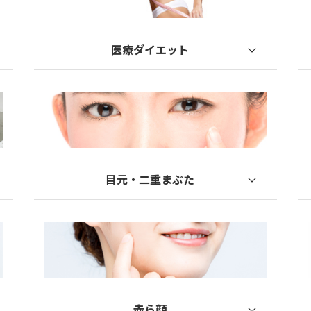
コラーゲン生成ハイフ
ジェネオエックス
医療ダイエット
ヒアルロン酸注入
脂肪溶解注射
ボトックス注射
スネコス
水光注射
リズネ注入
目元・二重まぶた
ジュベルック
下眼瞼脱脂
XERF
眉毛下切開
二重埋没
眼瞼下垂
赤ら顔