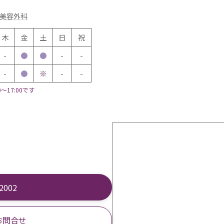
美容外科
木
金
土
日
祝
-
●
●
-
-
-
●
※
-
-
～17:00です
-2002
お問合せ