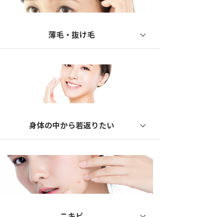
マッサージピール
メイクアップピール
薄毛・抜け毛
ダーマペン
薄毛治療
ヴェルベットスキン
EXOHAIR EVs
ヴァンパイアフェイシャル
ジュベルック
CO2フラクショナルレーザー
身体の中から若返りたい
ドクターズコスメ
サイトカイン療法
注射
点滴治療
美肌内服薬
ニキビ