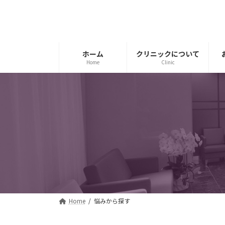
コ
ナ
ン
ビ
テ
ゲ
ン
ー
ツ
シ
ホーム
クリニックについて
Home
Clinic
へ
ョ
ス
ン
キ
に
ッ
移
プ
動
Home
悩みから探す