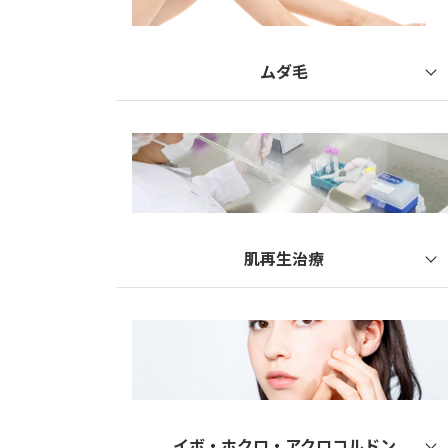
レーザーシャワー
レーザートーニング
ムダ毛
TAトーニングピール
医療レーザー脱毛
マッサージピール
VIO医療脱毛
メイクアップピール
エレクトロポレーション
ジェネオエックス
肌再生治療
ドクターズコスメ
PRP療法（多血小板血漿療法）
肌の再生医療
イボ・ホクロ・アクロコルドン