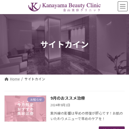
コ
ナ
ン
ビ
テ
ゲ
ン
ー
ツ
シ
へ
ョ
ス
ン
サイトカイン
キ
に
ッ
移
プ
動
Home
サイトカイン
9月のおススメ治療
お知らせ
2024年9月1日
紫外線の影響は早めの修復が肝心です！お肌の
いたわりメニューで早めのケアを！