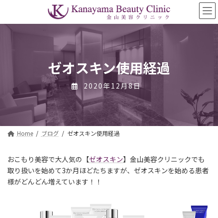
コ
ナ
ン
ビ
テ
ゲ
ン
ー
ツ
シ
へ
ョ
ス
ン
ゼオスキン使用経過
キ
に
ッ
移
2020年12月8日
プ
動
Home
ブログ
ゼオスキン使用経過
おこもり美容で大人気の【
ゼオスキン
】金山美容クリニックでも
取り扱いを始めて3か月ほどたちますが、ゼオスキンを始める患者
様がどんどん増えています！！