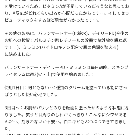
を受けているため、ビタミンAが不足しているだろうなと思ってお
り、A反応がどれくらい出るか心配だったからです‥。そしてセラ
ピューティックをするほど勇気がなかったです…。
その他の製品は、バランサートナー(化粧水)、デイリーPD(今後の
お肌への投資！パルミチン酸レチノールの貯蓄で紫外線を跳ね返
す！！)、ミラミン(ハイドロキノン配合で肌の色調を整える)
に決めました。
バランサートナー・デイリーPD・ミラミンは毎日朝晩、スキンブ
ライセラムは週2(火・土)で使用を始めました！
使用1日目
：何ともない‥4種類のクリームを塗っている割にさっ
ぱりとした使い心地でした。
3日目～
：お肌がパリッとのりを顔面に塗ったかのような状態にな
りました。笑うと目周りのしわがくっきり！こんなにシワがある
んだ‥、刻まれないか不安‥。白ニキビもぷつぷつできてきまし
た。