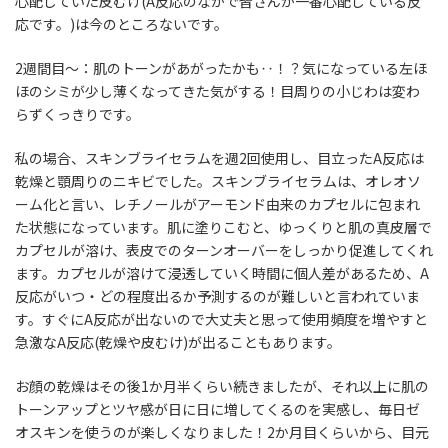
心配していた皮むけ(A反応のなかで皆さんが一番心配している反
応です。)は今のところないです。
2週間目～
：肌のトーンがあがったかも‥！？気になっている左ほ
ほのシミが少し薄くなってきた気がする！目周りの小じわは変わ
らずくっきりです。
私の場合、スキンブライセラムを週2回使用し、目立ったA反応は
乾燥と顎周りのニキビでした。スキンブライセラムは、オレオソ
ーム化と言い、レチノールがアーモンド由来のカプセルに包まれ
た状態になっています。肌に塗りこむと、ゆっくりと肌の真皮層で
カプセルが溶け、表皮でのターンオーバーをしっかり促進してくれ
ます。カプセルが溶けて浸透していく時間に個人差があるため、A
反応がいつ・どの程度出るか予測するのが難しいと言われていま
す。すぐにA反応が出ないので大丈夫と思って使用頻度を増やすと
急激なA反応(乾燥や皮むけ)が出ることもあります。
お顔の乾燥はその後1か月半くらい続きましたが、それ以上に
肌の
トーンアップとツヤ感が日に日に増してくるのを実感
し、毎日ゼ
オスキンを使うのが楽しくなりました！2か月目くらいから、
目元