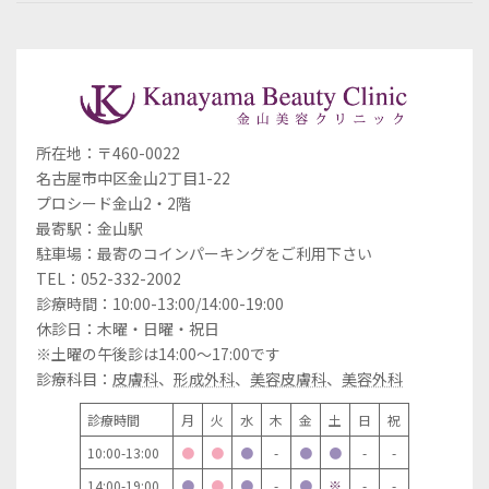
所在地：〒460-0022
名古屋市中区金山2丁目1-22
プロシード金山2・2階
最寄駅：金山駅
駐車場：最寄のコインパーキングをご利用下さい
TEL：052-332-2002
診療時間：10:00-13:00/14:00-19:00
休診日：木曜・日曜・祝日
※土曜の午後診は14:00～17:00です
診療科目：
皮膚科
、
形成外科
、
美容皮膚科
、
美容外科
診療時間
月
火
水
木
金
土
日
祝
10:00-13:00
●
●
●
-
●
●
-
-
14:00-19:00
●
●
●
-
●
※
-
-