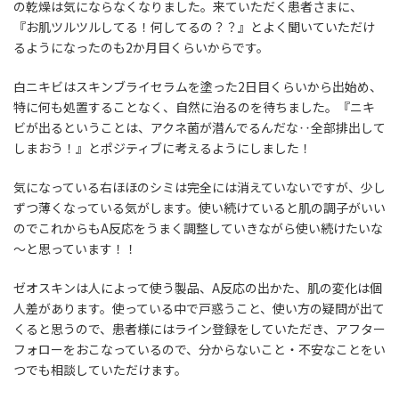
の乾燥は気にならなく
なりました。来ていただく患者さまに、
『お肌ツルツルしてる！何してるの？？』とよく聞いていただけ
るようになったのも2か月目くらいからです。
白ニキビはスキンブライセラムを塗った2日目くらいから出始め、
特に何も処置することなく、自然に治るのを待ちました。『ニキ
ビが出るということは、アクネ菌が潜んでるんだな‥全部排出して
しまおう！』とポジティブに考えるようにしました！
気になっている右ほほのシミは完全には消えていないですが、少し
ずつ薄くなっている気がします。使い続けていると肌の調子がいい
のでこれからもA反応をうまく調整していきながら使い続けたいな
～と思っています！！
ゼオスキンは人によって使う製品、A反応の出かた、肌の変化は個
人差があります
。使っている中で戸惑うこと、使い方の疑問が出て
くると思うので、患者様にはライン登録をしていただき、アフター
フォローをおこなっているので、分からないこと・不安なことをい
つでも相談していただけます。