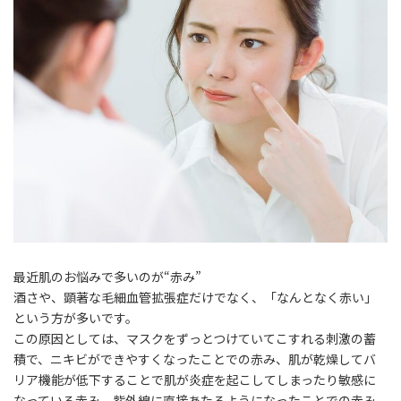
最近肌のお悩みで多いのが“
赤み
”
酒さや、顕著な毛細血管拡張症だけでなく、「
なんとなく赤い
」
という方が多いです。
この原因としては、マスクをずっとつけていてこすれる
刺激の蓄
積
で、ニキビができやすくなったことでの
赤み
、肌が乾燥してバ
リア機能が低下することで肌が炎症を起こしてしまったり敏感に
なっている
赤み
、紫外線に直接あたるようになったことでの
赤み