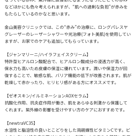
などほかにも色々考えられますが、“
肌への過剰な負担
”が
赤み
を
もたらしているのかなと思います。
金山美容クリニックでは、この“
赤み
”の治療に、ロングパレスヤ
グレーザーのレーザーシャワーや光治療(フォト美肌)を使用してい
ますが、
お家でのケア
も追加してもらっています。
【ジャンマリーニ/ハイラフェイスクリーム】
特許型ヒアルロン酸配合で、ヒアルロン酸成分の浸透力が高く、
保水力も高いため皮膚の保湿に優れています。潤いや保湿力が回
復することで、敏感な肌、バリア機能の低下が改善されます。肌が
乾燥して赤かったり、ヒリヒリ感がある方にオススメです。
【ゼオスキン/イルミネーションAOXセラム】
抗酸化作用、抗炎症作用が働き、肌をあらゆる刺激から保護して
くれます。紫外線の影響を受けやすい方のケアにおすすめです。
【newtraVC35】
水溶性と脂溶性の良いとこどりをした両親媒性ビタミンCです。ビ