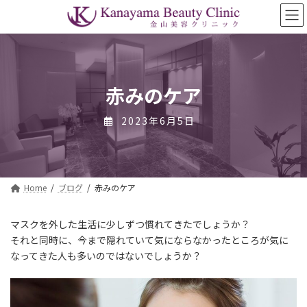
コ
ナ
ン
ビ
テ
ゲ
ン
ー
ツ
シ
へ
ョ
ス
ン
赤みのケア
キ
に
ッ
移
2023年6月5日
プ
動
Home
ブログ
赤みのケア
マスクを外した生活に少しずつ慣れてきたでしょうか？
それと同時に、今まで隠れていて気にならなかったところが気に
なってきた人も多いのではないでしょうか？