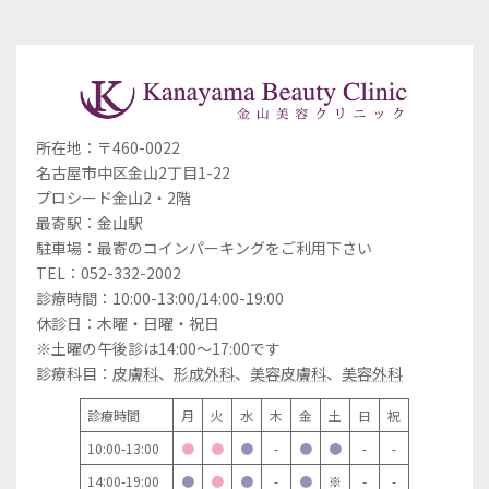
所在地：〒460-0022
名古屋市中区金山2丁目1-22
プロシード金山2・2階
最寄駅：金山駅
駐車場：最寄のコインパーキングをご利用下さい
TEL：052-332-2002
診療時間：10:00-13:00/14:00-19:00
休診日：木曜・日曜・祝日
※土曜の午後診は14:00～17:00です
診療科目：
皮膚科
、
形成外科
、
美容皮膚科
、
美容外科
診療時間
月
火
水
木
金
土
日
祝
10:00-13:00
●
●
●
-
●
●
-
-
14:00-19:00
●
●
●
-
●
※
-
-