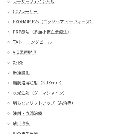
レーザーフェイシャル
CO2レーザー
EXOHAIR EVs（エクソヘア イーヴィーズ）
PRP療法（多血小板血漿療法）
TAトーニングピール
VIO医療脱毛
XERF
医療脱毛
脂肪溶解注射（FatXcore）
水光注射（ダーマシャイン）
切らないリフトアップ（糸治療）
注射・点滴治療
薄毛治療
肌の再生医療