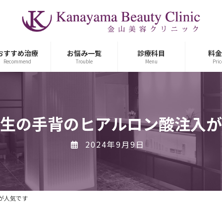
おすすめ治療
お悩み一覧
診療科目
料金
Recommend
Trouble
Menu
Pric
生の手背のヒアルロン酸注入が
2024年9月9日
が人気です