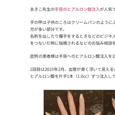
あきこ先生の
手背のヒアルロン酸注入
が人気
手の甲は子供のころはクリームパンのように
方が多い部分です。
名刺を出したり握手をするときなどのビジネ
をつないだ時に指摘されるなどのお悩み相談
症例の患者様は手背へのヒアルロン酸注入を2
1回目は2023年2月、血管が青く浮いて見え
ヒアルロン酸を片手1本（1.0㏄）ずつ注入し