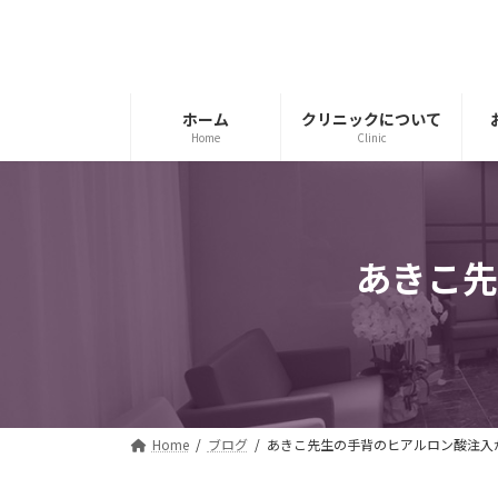
コ
ナ
ン
ビ
テ
ゲ
ン
ー
ツ
シ
ホーム
クリニックについて
Home
Clinic
へ
ョ
ス
ン
キ
に
ッ
移
プ
動
あきこ先
Home
ブログ
あきこ先生の手背のヒアルロン酸注入