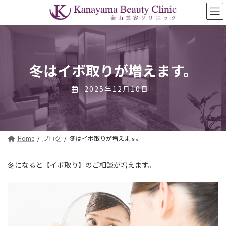
コ
ナ
ン
ビ
テ
ゲ
ン
ー
ツ
シ
へ
ョ
ス
ン
冬はイボ取りが増えます。
キ
に
ッ
移
2025年12月10日
プ
動
Home
ブログ
冬はイボ取りが増えます。
冬になると【イボ取り】のご相談が増えます。