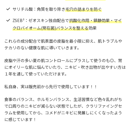
サリチル酸：角質を取り除き
毛穴の詰まりを防ぐ
ZSEB³：ゼオスキン独自配合で
抗酸化作用・鎮静効果・マイ
クロバイオーム(常在菌)バランスを整える
効果
これらの成分配合で肌表面の皮脂を最小限に抑え、肌トラブルや
テカリのない健康な肌に導いていきます。
皮脂や汗の多い夏の肌コントロールにプラスして使うのも◎、常
にオイリーな肌に悩んでいたり、ニキビ・吹き出物が出やすい方は
１年を通して使っていただけます。
私自身、実は販売前から先行で使用しています！！
食事のバランス、ホルモンバランス、生活習慣など色々乱れがち
で口周りのニキビが減らない状態でしたが、クラリファイングセ
ラムを使用してから、コメドがニキビに発展しにくくなったよう
に感じています！