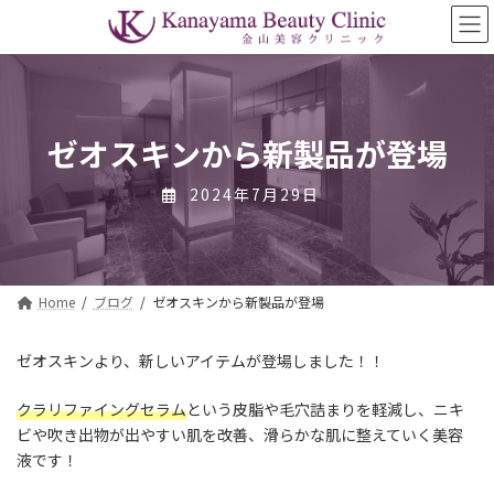
コ
ナ
ン
ビ
テ
ゲ
ン
ー
ツ
シ
へ
ョ
ス
ン
ゼオスキンから新製品が登場
キ
に
ッ
移
2024年7月29日
プ
動
Home
ブログ
ゼオスキンから新製品が登場
ゼオスキンより、新しいアイテムが登場しました！！
クラリファイングセラム
という皮脂や毛穴詰まりを軽減し、ニキ
ビや吹き出物が出やすい肌を改善、滑らかな肌に整えていく美容
液です！