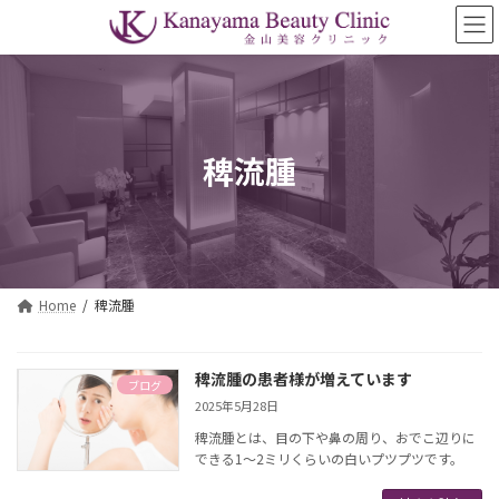
コ
ナ
ン
ビ
テ
ゲ
ン
ー
ツ
シ
へ
ョ
ス
ン
稗流腫
キ
に
ッ
移
プ
動
Home
稗流腫
稗流腫の患者様が増えています
ブログ
2025年5月28日
稗流腫とは、目の下や鼻の周り、おでこ辺りに
できる1～2ミリくらいの白いプツプツです。