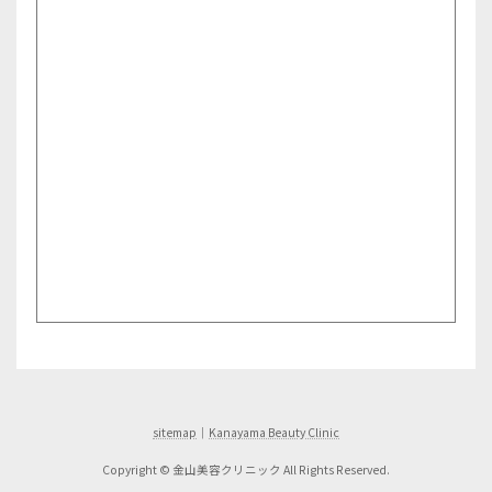
sitemap
｜
Kanayama Beauty Clinic
Copyright © 金山美容クリニック All Rights Reserved.