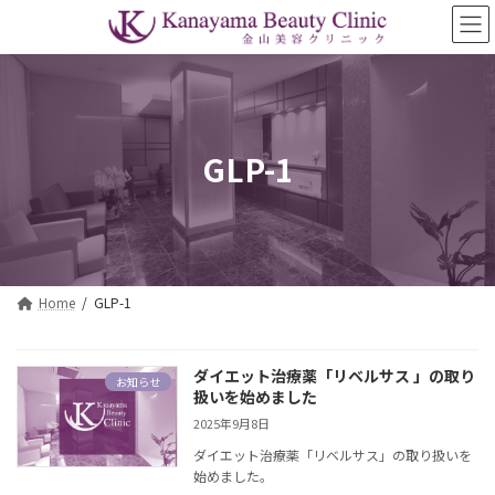
コ
ナ
ン
ビ
テ
ゲ
ン
ー
ツ
シ
へ
ョ
ス
ン
GLP-1
キ
に
ッ
移
プ
動
Home
GLP-1
ダイエット治療薬「リベルサス 」の取り
お知らせ
扱いを始めました
2025年9月8日
ダイエット治療薬「リベルサス」の取り扱いを
始めました。