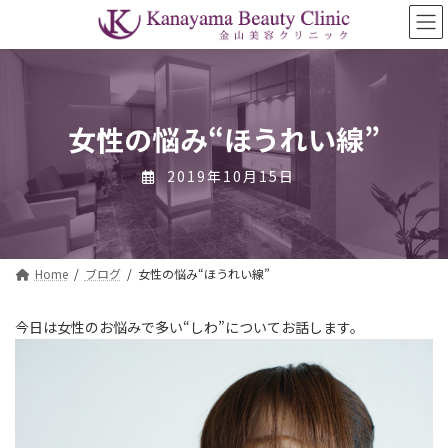
コ
ナ
ン
ビ
テ
ゲ
ン
ー
ツ
シ
へ
ョ
ス
ン
女性の悩み“ほうれい線”
キ
に
ッ
移
2019年10月15日
プ
動
Home
ブログ
女性の悩み“ほうれい線”
今日は女性のお悩みで多い“しわ”についてお話します。