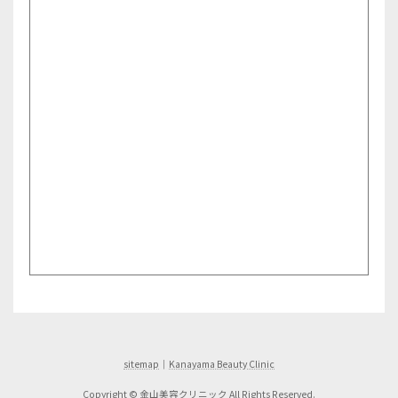
sitemap
｜
Kanayama Beauty Clinic
Copyright © 金山美容クリニック All Rights Reserved.