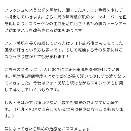
フラッシュのような光を照射し、溜まったメラニン色素を少しず
つ排出していきます。さらに光の熱刺激が肌のターンオーバーを正
常化したり、コラーゲンの生成を活性化させるため肌のトーンアッ
プ効果やハリを改善させる効果もあります。
フォト美肌を長く継続している方はフォト施術後のもっちりした
肌感が好きという方も多いです。そして乾燥する今の季節にはこ
のもっちり感がとても好まれます！
こちらのスタッフは
2カ月おきにフォト美肌を3回照射
していま
す。照射後1週間程度そばかす部分が黒く浮いて少しずつ薄くなっ
ていきました。今後はフォト美肌も続けながらスキンケアも併用
して薄くしていくつもりです。
しみ・そばかす治療は少ない回数でも効果の見えやすい治療で
す。（肝斑・ADMが混在している場合は長期になることもありま
す。）
気になってきたら早めの治療をおススメします！