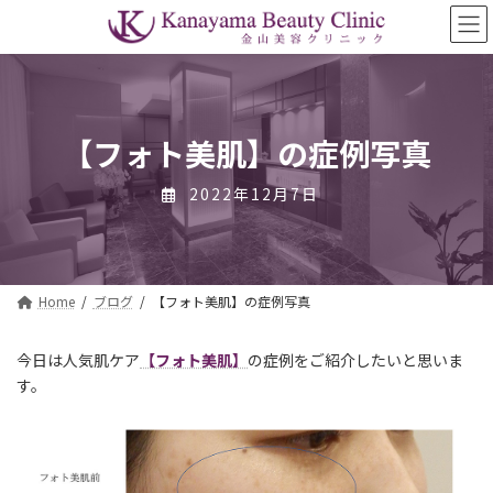
コ
ナ
ン
ビ
テ
ゲ
ン
ー
ツ
シ
へ
ョ
ス
ン
【フォト美肌】の症例写真
キ
に
ッ
移
2022年12月7日
プ
動
Home
ブログ
【フォト美肌】の症例写真
今日は人気肌ケア
【フォト美肌】
の症例をご紹介したいと思いま
す。