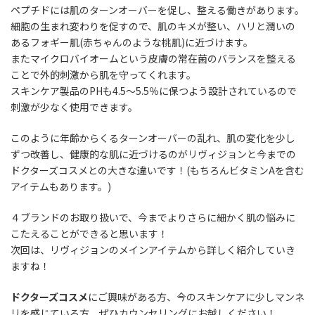
ペプチドには肌のターンオーバーを促し、整える働きがあります。
細胞の生まれ変わりを促すので、肌のキメが整い、ハリと潤いの
ある
フォギー肌
(赤ちゃんのような
桃肌
)に近づけます。
またマイクロバイオームという皮膚の常在菌のバランスを整える
ことで外的刺激から肌を守ってくれます。
スキンケア製品のPHも4.5～5.5％に保つよう設計されているので
刺激が少なく使用できます。
このように年齢からくるターンオーバーの乱れ、肌の変化を少し
ずつ改善し、健康的な肌に近づけるのが
リヴィジョン
と今までの
ドクターズコスメとの大きな違いです！(もちろんビタミンAを含む
アイテムもあります。)
４ブランドのお取り扱いで、今までよりさらに細かく肌の悩みに
こたえることができると思います！
次回は、
リヴィジョン
のメインアイテムから詳しく紹介していき
ますね！
ドクターズコスメ
にご興味がある方、今のスキンケアに少しマンネ
リを感じている方、ぜひカウンセリングにお越しください！