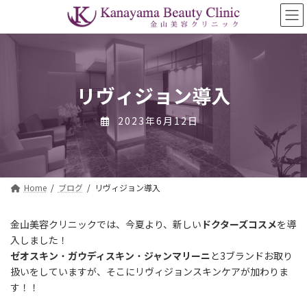
コ
ナ
ン
ビ
テ
ゲ
ン
ー
ツ
シ
へ
ョ
ス
ン
リヴィジョン導入
キ
に
ッ
移
2023年6月12日
プ
動
Home
ブログ
リヴィジョン導入
金山美容クリニックでは、今夏より、新しい
ドクターズコスメ
を導
入しました！
ゼオスキン
・
ガウディスキン
・
ジャンマリーニ
と3ブランドお取り
扱いをしていますが、そこに
リヴィジョン
スキンケアが加わりま
す！！