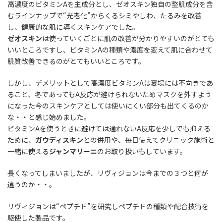
高濃度のビタミンAを主成分とし、ゼオスキン独自の整肌成分を含
むラインナップで“光老化”からくるシミやしわ、たるみを改善
し、健康的な肌に導くスキンケアでした。
ゼオスキン
は使っていくごとに肌の改善が分かりやすいのがとても
いいところですし、ビタミンAの種類や濃度を変えて肌に合わせて
肌質改善できるのがとてもいいところです。
しかし、デメリットとして高濃度ビタミンAは夏場には不向きであ
ること、冬であってもA反応が避けられないためマスクを外すよう
になった今のスキンケアとしては使いにくい部分も出てくるのか
な・・と感じ始めました。
ビタミンAを使うときに避けては通れないA反応を少しでも抑える
ために、
ガウディスキン
との併用や、毎日使えてクリニック施術と
一緒に使える
ジャンマリーニ
のお取り扱いもしています。
長くなってしまいましたが、
リヴィジョン
は今までの３つと何が
違うのか・・。
リヴィジョン
は“ペプチド”を研究しペプチドの種類や配合技術を
駆使した製品です。