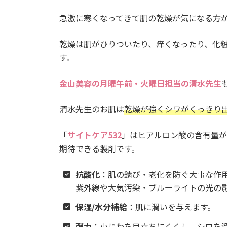
急激に寒くなってきて肌の乾燥が気になる方
乾燥は肌がひりついたり、痒くなったり、化
す。
金山美容の月曜午前・火曜日担当の清水先生
清水先生のお肌は
乾燥が強くシワがくっきり
「
サイトケア532
」はヒアルロン酸の含有量が
期待できる製剤です。
抗酸化
：肌の錆び・老化を防ぐ大事な作
紫外線や大気汚染・ブルーライトの光の
保湿/水分補給
：肌に潤いを与えます。
弾力
：小じわを目立ちにくくし、シワを