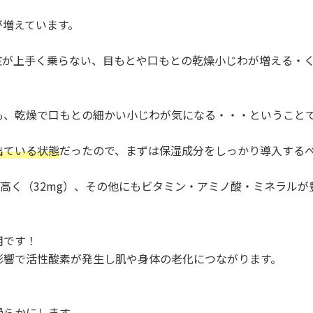
が増えています。
粧が上手く乗らない、目もとや口もとの乾燥小じわが増える・
も、乾燥で口もとの細かい小じわが気になる・・・ということ
出ている状態
だったので、まずは保湿成分をしっかり導入する
高く（32mg）、その他にもビタミン・アミノ酸・ミネラル
用です！
影響で活性酸素が発生し肌や身体の老化につながります。
滑らかにします。