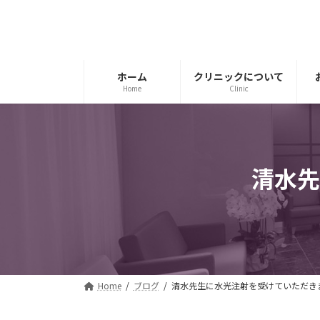
コ
ナ
ン
ビ
テ
ゲ
ン
ー
ツ
シ
ホーム
クリニックについて
Home
Clinic
へ
ョ
ス
ン
キ
に
ッ
移
プ
動
清水先
Home
ブログ
清水先生に水光注射を受けていただき