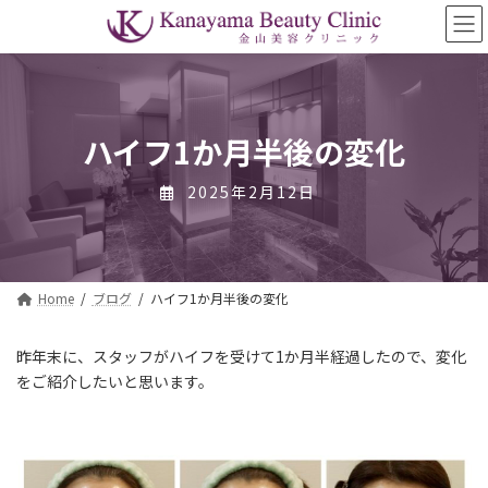
コ
ナ
ン
ビ
テ
ゲ
ン
ー
ツ
シ
へ
ョ
ス
ン
ハイフ1か月半後の変化
キ
に
ッ
移
2025年2月12日
プ
動
Home
ブログ
ハイフ1か月半後の変化
昨年末に、スタッフがハイフを受けて1か月半経過したので、変化
をご紹介したいと思います。