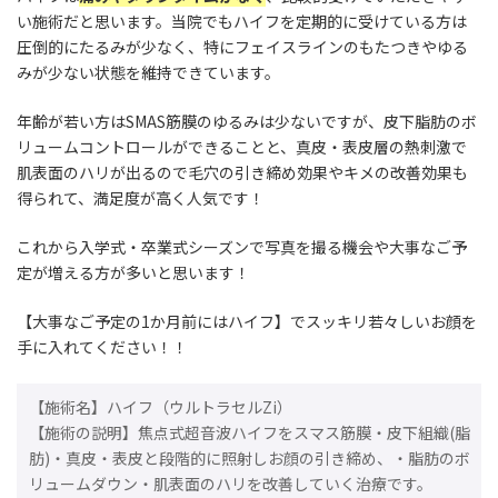
い施術だと思います。当院でもハイフを定期的に受けている方は
圧倒的にたるみが少なく、特にフェイスラインのもたつきやゆる
みが少ない状態を維持できています。
年齢が若い方はSMAS筋膜のゆるみは少ないですが、皮下脂肪のボ
リュームコントロールができることと、真皮・表皮層の熱刺激で
肌表面のハリが出るので毛穴の引き締め効果やキメの改善効果も
得られて、満足度が高く人気です！
これから入学式・卒業式シーズンで写真を撮る機会や大事なご予
定が増える方が多いと思います！
【大事なご予定の1か月前にはハイフ】でスッキリ若々しいお顔を
手に入れてください！！
【施術名】ハイフ（ウルトラセルZi）
【施術の説明】焦点式超音波ハイフをスマス筋膜・皮下組織(脂
肪)・真皮・表皮と段階的に照射しお顔の引き締め、・脂肪のボ
リュームダウン・肌表面のハリを改善していく治療です。