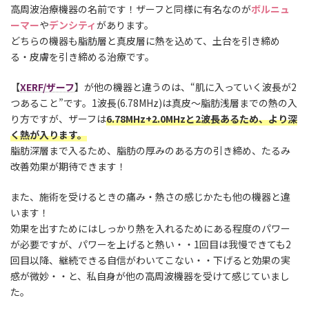
高周波治療機器の名前です！ザーフと同様に有名なのが
ボルニュ
ーマー
や
デンシティ
があります。
どちらの機器も脂肪層と真皮層に熱を込めて、土台を引き締め
る・皮膚を引き締める治療です。
【
XERF/ザーフ
】が他の機器と違うのは、“肌に入っていく波長が2
つあること”です。1波長(6.78MHz)は真皮～脂肪浅層までの熱の入
り方ですが、ザーフは
6.78MHz+2.0MHzと2波長あるため、より深
く熱が入ります。
脂肪深層まで入るため、脂肪の厚みのある方の引き締め、たるみ
改善効果が期待できます！
また、施術を受けるときの痛み・熱さの感じかたも他の機器と違
います！
効果を出すためにはしっかり熱を入れるためにある程度のパワー
が必要ですが、パワーを上げると熱い・・1回目は我慢できても2
回目以降、継続できる自信がわいてこない・・下げると効果の実
感が微妙・・と、私自身が他の高周波機器を受けて感じていまし
た。