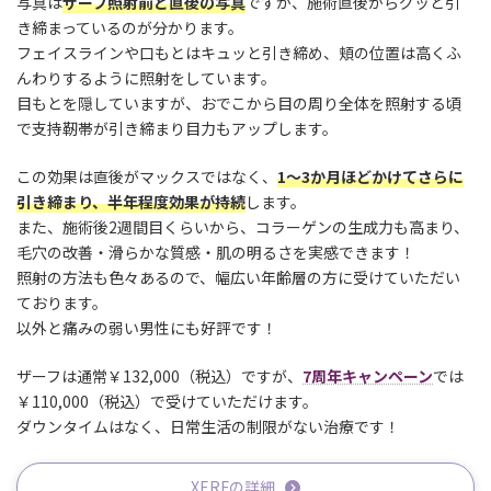
写真は
ザーフ照射前と直後の写真
ですが、施術直後からグッと引
き締まっているのが分かります。
フェイスラインや口もとはキュッと引き締め、頬の位置は高くふ
んわりするように照射をしています。
目もとを隠していますが、おでこから目の周り全体を照射する頃
で支持靭帯が引き締まり目力もアップします。
この効果は直後がマックスではなく、
1～3か月ほどかけてさらに
引き締まり、半年程度効果が持続
します。
また、施術後2週間目くらいから、コラーゲンの生成力も高まり、
毛穴の改善・滑らかな質感・肌の明るさを実感できます！
照射の方法も色々あるので、幅広い年齢層の方に受けていただい
ております。
以外と痛みの弱い男性にも好評です！
ザーフは通常￥132,000（税込）ですが、
7周年キャンペーン
では
￥110,000（税込）で受けていただけます。
ダウンタイムはなく、日常生活の制限がない治療です！
XERFの詳細