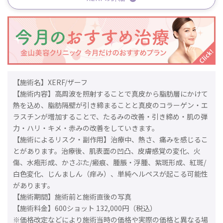
【施術名】XERF/ザーフ
【施術内容】高周波を照射することで真皮から脂肪層にかけて
熱を込め、脂肪隔壁が引き締まることと真皮のコラーゲン・エ
ラスチンが増加することで、たるみの改善・引き締め・肌の弾
力・ハリ・キメ・赤みの改善をしていきます。
【施術によるリスク・副作用】治療中、熱さ、痛みを感じるこ
とがあります。治療後、肌表面の凹凸、皮膚感覚の変化、火
傷、水疱形成、かさぶた/瘢痕、腫脹・浮腫、紫斑形成、紅斑/
白色変化、じんましん（痒み）、単純ヘルペスが起こる可能性
があります。
【施術期間】施術前と施術直後の写真
【施術料金】600ショット 132,000円（税込）
※価格改定などにより施術当時の価格や実際の価格と異なる場