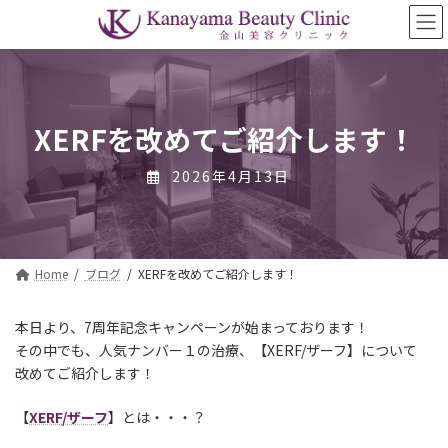
コ
ナ
ン
ビ
テ
ゲ
ン
ー
ツ
シ
へ
ョ
ス
ン
XERFを改めてご紹介します！
キ
に
ッ
移
2026年4月13日
プ
動
Home
ブログ
XERFを改めてご紹介します！
本日より、7周年記念キャンペーンが始まっております！
その中でも、人気ナンバー１の治療、【XERF/ザーフ】について
改めてご紹介します！
【
XERF/ザーフ
】とは・・・？