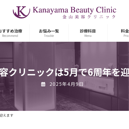
おすすめ治療
お悩み一覧
診療科目
料金
Recommend
Trouble
Menu
Pric
容クリニックは5月で6周年を
2025年4月9日
迎えます