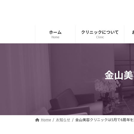
コ
ナ
ン
ビ
テ
ゲ
ン
ー
ツ
シ
ホーム
クリニックについて
Home
Clinic
へ
ョ
ス
ン
キ
に
ッ
移
プ
動
金山美
Home
お知らせ
金山美容クリニックは5月で6周年を