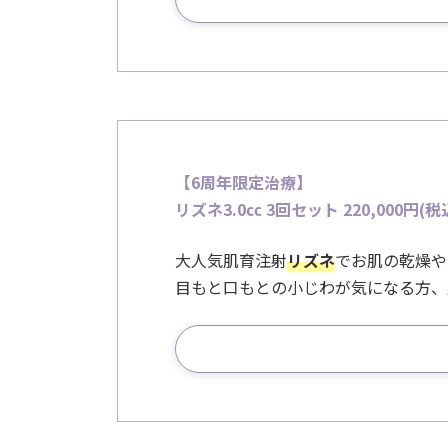
【6周年限定治療
】
リズネ3.0㏄ 3回セット 220,000
円(税
大人気肌育注射
リズネ
でお肌の乾燥や
目もと口もとの小じわが気になる方、