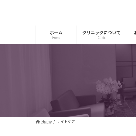
コ
ナ
ン
ビ
テ
ゲ
ン
ー
ツ
シ
ホーム
クリニックについて
Home
Clinic
へ
ョ
ス
ン
キ
に
ッ
移
プ
動
Home
サイトケア