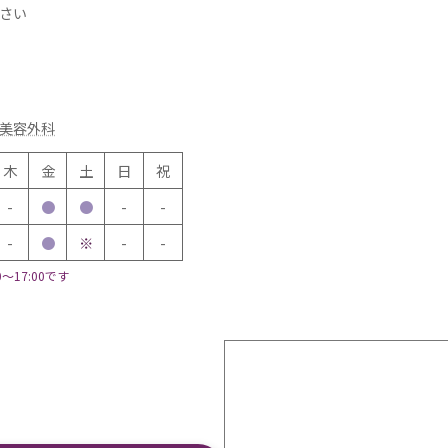
さい
美容外科
木
金
土
日
祝
-
●
●
-
-
-
●
※
-
-
～17:00です