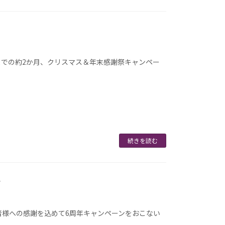
月)までの約2か月、クリスマス＆年末感謝祭キャンペー
続きを読む
す
者様への感謝を込めて6周年キャンペーンをおこない