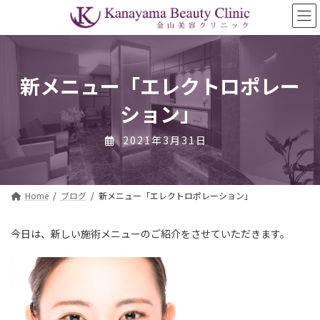
コ
ナ
ン
ビ
テ
ゲ
ン
ー
ツ
シ
へ
ョ
新メニュー「エレクトロポレー
ス
ン
ション」
キ
に
ッ
移
プ
動
2021年3月31日
Home
ブログ
新メニュー「エレクトロポレーション」
今日は、新しい施術メニューのご紹介をさせていただきます。