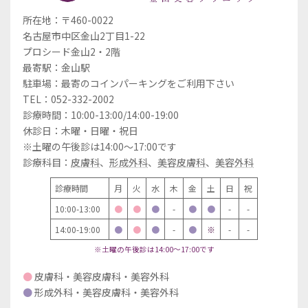
所在地：〒460-0022
名古屋市中区金山2丁目1-22
プロシード金山2・2階
最寄駅：金山駅
駐車場：最寄のコインパーキングをご利用下さい
TEL：052-332-2002
診療時間：10:00-13:00/14:00-19:00
休診日：木曜・日曜・祝日
※土曜の午後診は14:00～17:00です
診療科目：
皮膚科
、
形成外科
、
美容皮膚科
、
美容外科
診療時間
月
火
水
木
金
土
日
祝
10:00-13:00
●
●
●
-
●
●
-
-
14:00-19:00
●
●
●
-
●
※
-
-
※土曜の午後診は14:00～17:00です
●
皮膚科・美容皮膚科・美容外科
●
形成外科・美容皮膚科・美容外科