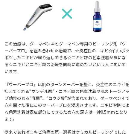
この治療は、ダーマペン４と
ダーマペン専用のピーリング剤『ウ
ーバープロ』
を組み合わせた治療で、☆炎症性のニキビ☆白いポツ
ポツしたニキビが繰り返しできる☆ニキビ跡の色素沈着が気にな
る☆ニキビとニキビ跡の治療を同時に進めたいという人に向いて
います。
『ウーバープロ』は肌のターンオーバーを整え、炎症性のニキビを
抑えてくれる“マンデル酸”・ニキビ跡の色素沈着や肌のトーンアッ
プ効果のある“乳酸”、“コウジ酸”が含まれており、ダーマペン４で
穴を開けた後にこのウーバープロを浸透させます。ニキビや跡によ
る色素沈着は表皮部分にできるため穴の深さは一律0.5mmとなり
ます。
従来であればニキビ治療の第一選択はケミカルピーリングでした