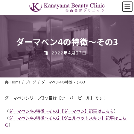
コ
ナ
ン
ビ
テ
ゲ
ン
ー
ツ
シ
へ
ョ
ス
ン
ダーマペン4の特徴〜その3
キ
に
ッ
移
2022年4月27日
プ
動
Home
ブログ
ダーマペン4の特徴〜その3
ダーマペンシリーズ3つ目は
【ウーバーピール】
です！
（
ダーマペン4の特徴〜その1【ダーマペン】記事はこちら
）
（
ダーマペン4の特徴〜その2【ヴェルベットスキン】記事はこち
ら
）