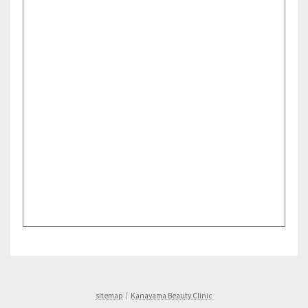
sitemap
｜
Kanayama Beauty Clinic