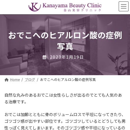
コ
ナ
ン
ビ
テ
ゲ
ン
ー
ツ
シ
へ
ョ
おでこへのヒアルロン酸の症例
ス
ン
写真
キ
に
ッ
移
プ
動
2023年1月19日
Home
ブログ
おでこへのヒアルロン酸の症例写真
自然な丸みのあるおでこは女性らしさが出るのでとても人気のあ
る治療です。
おでこは加齢とともに骨のボリュームロスで平坦になってきたり、
ゴツゴツ感が出やすい部位です。ゴツゴツしているとどうしても男
性っぽく見えてしまいます。そのゴツゴツ感や平坦になっているの