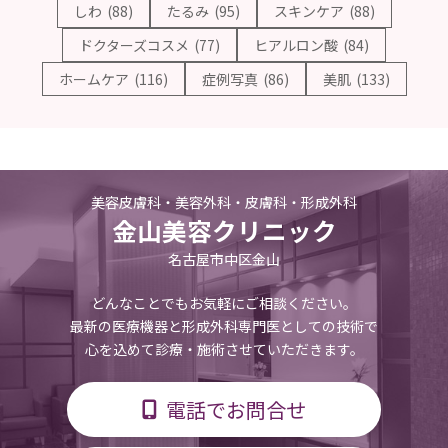
しわ
(88)
たるみ
(95)
スキンケア
(88)
ドクターズコスメ
(77)
ヒアルロン酸
(84)
ホームケア
(116)
症例写真
(86)
美肌
(133)
美容皮膚科・美容外科・皮膚科・形成外科
金山美容クリニック
名古屋市中区金山
どんなことでもお気軽にご相談ください。
最新の医療機器と形成外科専門医としての技術で
心を込めて診療・施術させていただきます。
電話でお問合せ