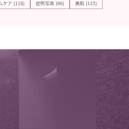
ムケア
(116)
症例写真
(86)
美肌
(133)