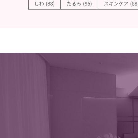
しわ
(88)
たるみ
(95)
スキンケア
(88