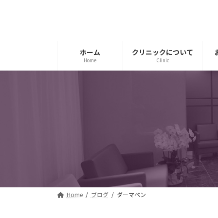
コ
ナ
ン
ビ
テ
ゲ
ン
ー
ツ
シ
ホーム
クリニックについて
Home
Clinic
へ
ョ
ス
ン
キ
に
ッ
移
プ
動
Home
ブログ
ダーマペン