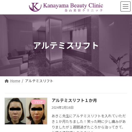
コ
ナ
ン
ビ
テ
ゲ
ン
ー
ツ
シ
へ
ョ
ス
ン
アルテミスリフト
キ
に
ッ
移
プ
動
Home
アルテミスリフト
アルテミスリフト１か月
ブログ
2024年2月16日
あきこ先生に
アルテミスリフト
を入れていただ
き１か月たちました！笑った時に少し痛みがあ
りましたが１週間過ぎたころから治ってきて、