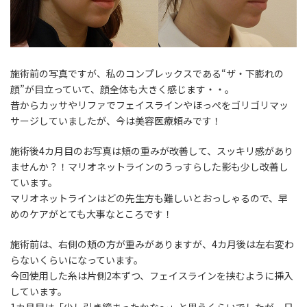
施術前の写真ですが、私のコンプレックスである“
ザ・下膨れの
顔
”が目立っていて、顔全体も大きく感じます・・。
昔からカッサやリファでフェイスラインやほっぺをゴリゴリマッ
サージしていましたが、今は美容医療頼みです！
施術後4カ月目のお写真は頬の重みが改善して、
スッキリ感
があり
ませんか？！マリオネットラインのうっすらした影も少し改善し
ています。
マリオネットラインはどの先生方も難しいとおっしゃるので、
早
めのケア
がとても大事なところです！
施術前は、右側の頬の方が重みがありますが、4カ月後は左右変わ
らないくらいになっています。
今回使用した糸は片側2本ずつ、フェイスラインを挟むように挿入
しています。
1カ月目は「
少し引き締まったかな～
」と思うくらいでしたが、日