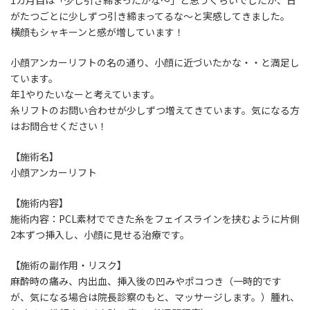
がたつごとに少しずつ
引き締まってるな～
と実感してきました。
横顔も
シャキーン
と感が増しています！
小顔アンカーリフト
の名の通り、小顔に近づいたかな・・と満足し
ています。
年1やりたいなーと考えています。
糸リフトのお問い合わせが少しずつ増えてきています。気になる方
はお問合せください！
【施術名】
小顔アンカーリフト
【施術内容】
施術内容：PCL素材でできた糸をフェイスラインを挟むように片側
2本ずつ挿入し、小顔に見せる治療です。
【施術の副作用・リスク】
麻酔時の痛み、内出血、挿入後の凹みやポコつき（一時的です
が、気になる場合は院長診察のもと、マッサージします。）腫れ、