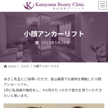
コ
ナ
ン
ビ
テ
ゲ
ン
ー
ツ
シ
へ
ョ
ス
ン
小顔アンカーリフト
キ
に
ッ
移
2023年5月26日
プ
動
Home
ブログ
小顔アンカーリフト
あきこ先生にご指導いただき、金山美容でも施術を開始した
小顔
アンカーリフト
。
1月に私自身が施術をし、4カ月がたったので変化を見ていただき
たいと思います。