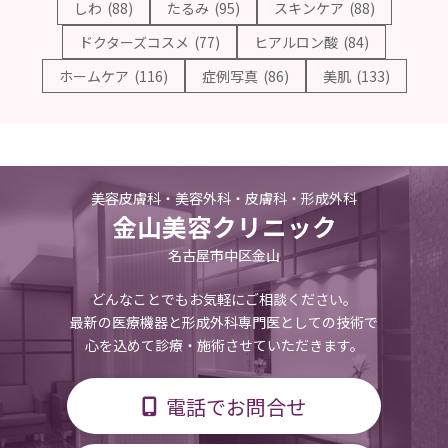
しわ
(88)
たるみ
(95)
スキンケア
(88)
ドクターズコスメ
(77)
ヒアルロン酸
(84)
ホームケア
(116)
症例写真
(86)
美肌
(133)
美容皮膚科・美容外科・皮膚科・形成外科
金山美容クリニック
名古屋市中区金山
どんなことでもお気軽にご相談ください。
最新の医療機器と形成外科専門医としての技術で
心を込めて診療・施術させていただきます。
電話でお問合せ