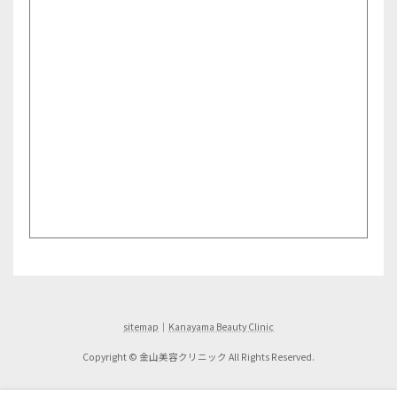
sitemap
｜
Kanayama Beauty Clinic
Copyright © 金山美容クリニック All Rights Reserved.