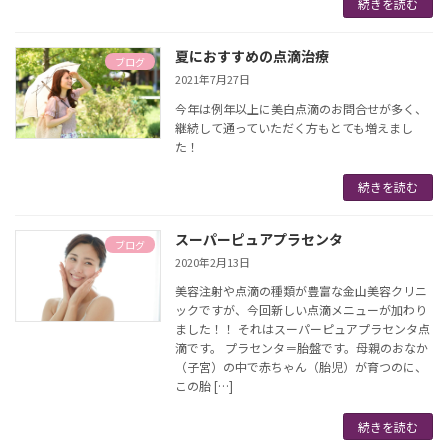
続きを読む
夏におすすめの点滴治療
ブログ
2021年7月27日
今年は例年以上に美白点滴のお問合せが多く、
継続して通っていただく方もとても増えまし
た！
続きを読む
スーパーピュアプラセンタ
ブログ
2020年2月13日
美容注射や点滴の種類が豊富な金山美容クリニ
ックですが、今回新しい点滴メニューが加わり
ました！！ それはスーパーピュアプラセンタ点
滴です。 プラセンタ＝胎盤です。母親のおなか
（子宮）の中で赤ちゃん（胎児）が育つのに、
この胎 […]
続きを読む