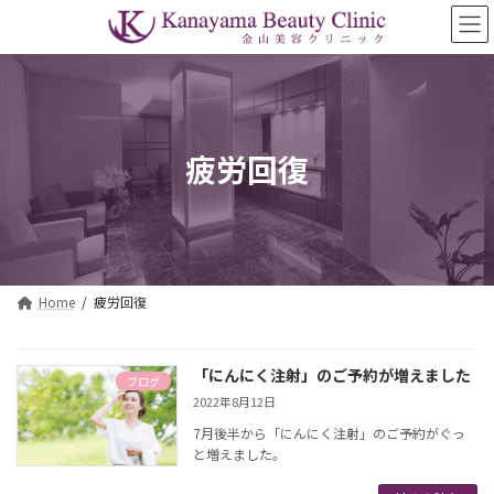
コ
ナ
ン
ビ
テ
ゲ
ン
ー
ツ
シ
へ
ョ
ス
ン
疲労回復
キ
に
ッ
移
プ
動
Home
疲労回復
「にんにく注射」のご予約が増えました
ブログ
2022年8月12日
7月後半から「にんにく注射」のご予約がぐっ
と増えました。