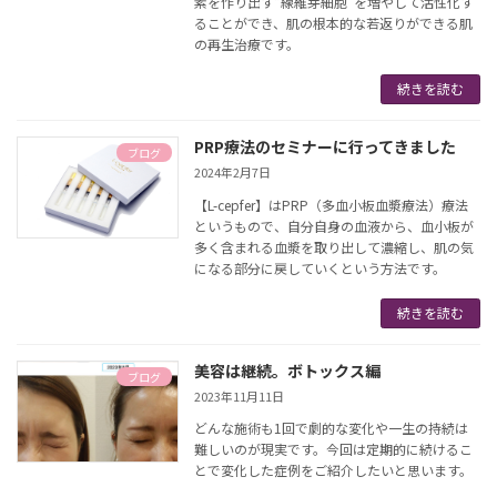
素を作り出す“線維芽細胞”を増やして活性化す
ることができ、肌の根本的な若返りができる肌
の再生治療です。
続きを読む
PRP療法のセミナーに行ってきました
ブログ
2024年2月7日
【L-cepfer】はPRP（多血小板血漿療法）療法
というもので、自分自身の血液から、血小板が
多く含まれる血漿を取り出して濃縮し、肌の気
になる部分に戻していくという方法です。
続きを読む
美容は継続。ボトックス編
ブログ
2023年11月11日
どんな施術も1回で劇的な変化や一生の持続は
難しいのが現実です。今回は定期的に続けるこ
とで変化した症例をご紹介したいと思います。