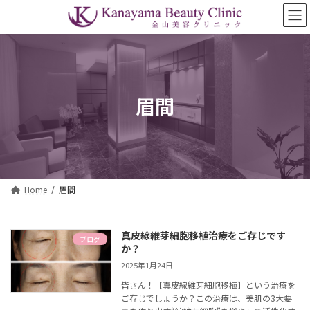
コ
ナ
ン
ビ
テ
ゲ
ン
ー
ツ
シ
へ
ョ
ス
ン
眉間
キ
に
ッ
移
プ
動
Home
眉間
真皮線維芽細胞移植治療をご存じです
ブログ
か？
2025年1月24日
皆さん！【真皮線維芽細胞移植】という治療を
ご存じでしょうか？この治療は、美肌の3大要