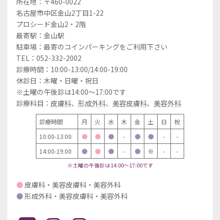
所在地：〒460-0022
名古屋市中区金山2丁目1-22
プロシード金山2・2階
最寄駅：金山駅
駐車場：最寄のコインパーキングをご利用下さい
TEL：052-332-2002
診療時間：10:00-13:00/14:00-19:00
休診日：木曜・日曜・祝日
※土曜の午後診は14:00～17:00です
診療科目：
皮膚科
、
形成外科
、
美容皮膚科
、
美容外科
診療時間
月
火
水
木
金
土
日
祝
10:00-13:00
●
●
●
-
●
●
-
-
14:00-19:00
●
●
●
-
●
※
-
-
※土曜の午後診は14:00～17:00です
●
皮膚科・美容皮膚科・美容外科
●
形成外科・美容皮膚科・美容外科