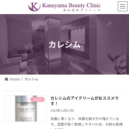
コ
ナ
ン
ビ
テ
ゲ
ン
ー
ツ
シ
へ
ョ
ス
ン
カレシム
キ
に
ッ
移
プ
動
Home
カレシム
カレシムのアイクリームがおススメで
ブログ
す！
2025年11月17日
急激に寒くなり、体調を崩す方が増えていま
す。湿度が低く乾燥しやすいため、お肌も乾燥