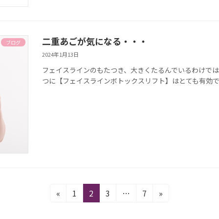
二重あごが気になる・・・
ブログ
2024年1月13日
フェイスラインのもたつき、大きくたるんでいるわけでは
つに【フェイスラインボトックスリフト】はとても有効
固
固
固
固
«
1
2
3
…
7
»
定
定
定
定
ペ
ペ
ペ
ペ