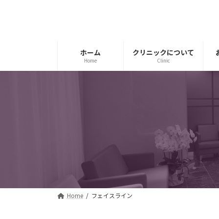
コ
ナ
ン
ビ
テ
ゲ
ン
ー
ツ
シ
ホーム
クリニックについて
Home
Clinic
へ
ョ
ス
ン
キ
に
ッ
移
プ
動
Home
フェイスライン