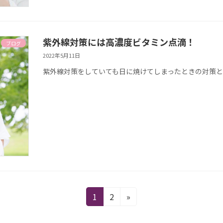
紫外線対策には高濃度ビタミン点滴！
ブログ
2022年5月11日
紫外線対策をしていても日に焼けてしまったときの対策
固
固
1
2
»
定
定
ペ
ペ