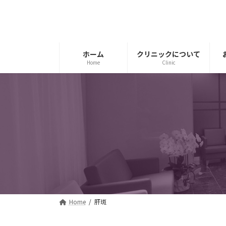
コ
ナ
ン
ビ
テ
ゲ
ン
ー
ツ
シ
ホーム
クリニックについて
Home
Clinic
へ
ョ
ス
ン
キ
に
ッ
移
プ
動
Home
肝斑